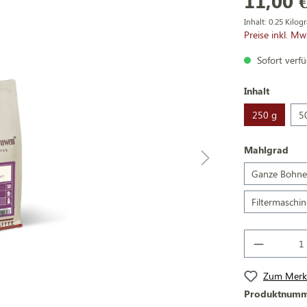
11,00 
Inhalt:
0.25 Kilo
Preise inkl. Mw
Sofort verfüg
Inhalt
250 g
5
Mahlgrad
Ganze Bohn
Filtermaschin
Zum Merkz
Produktnum