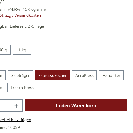
€*
gramm
(44,00 €* / 1 Kilogramm)
St. zzgl. Versandkosten
bar, Lieferzeit: 2-5 Tage
00 g
1 kg
en
Siebträger
Espressokocher
AeroPress
Handfilter
e
French Press
In den Warenkorb
ettel hinzufügen
mer:
10059.1