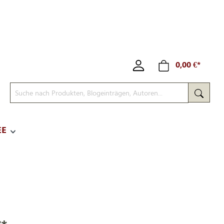
0,00 €*
EE