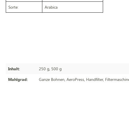
Sorte:
Arabica
Inhalt:
250 g
, 500 g
Mahlgrad:
Ganze Bohnen
, AeroPress
, Handfilter
, Filtermaschin